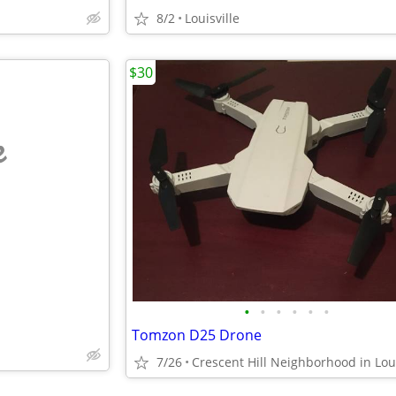
8/2
Louisville
$30
e
•
•
•
•
•
•
Tomzon D25 Drone
7/26