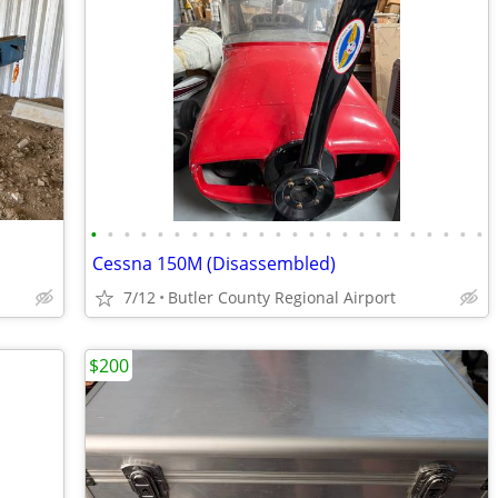
•
•
•
•
•
•
•
•
•
•
•
•
•
•
•
•
•
•
•
•
•
•
•
•
Cessna 150M (Disassembled)
7/12
Butler County Regional Airport
$200