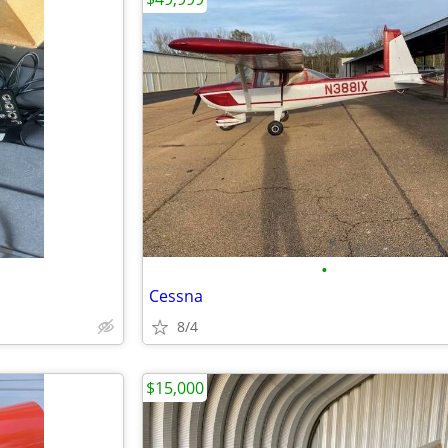
•
Cessna
8/4
$15,000