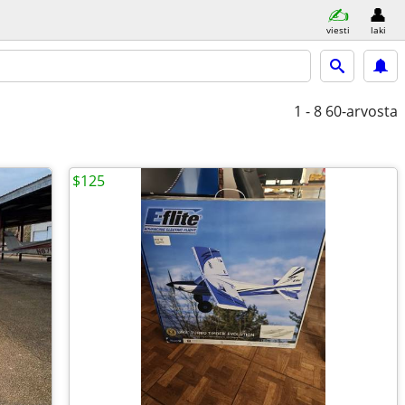
viesti
laki
1 - 8
60-arvosta
$125