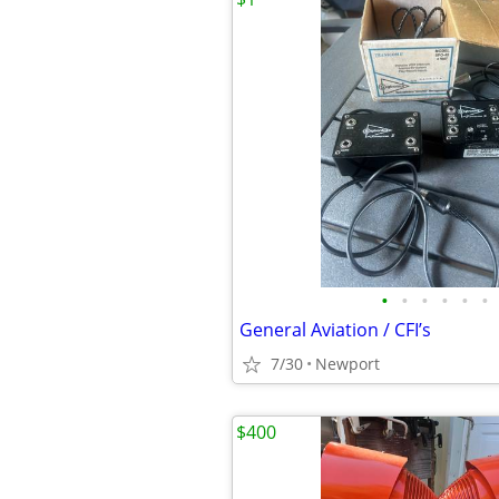
•
•
•
•
•
•
General Aviation / CFI’s
7/30
Newport
$400