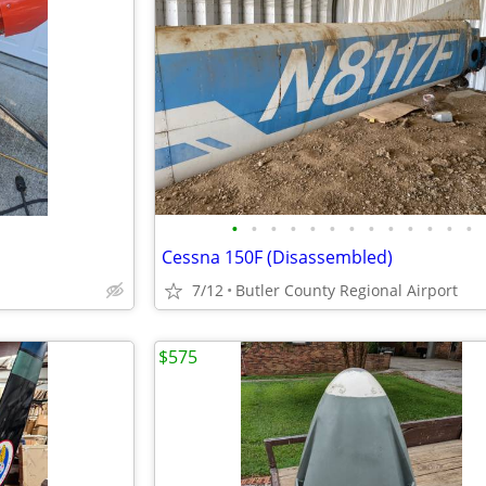
•
•
•
•
•
•
•
•
•
•
•
•
•
Cessna 150F (Disassembled)
7/12
Butler County Regional Airport
$575