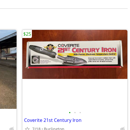
$25
•
•
•
Coverite 21st Century Iron
7/18
Burlington