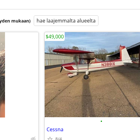
hae laajemmalta alueelta
isyyden mukaan)
$49,000
•
Cessna
8/4