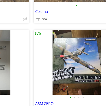
•
Cessna
8/4
$75
•
•
•
•
A6M ZERO