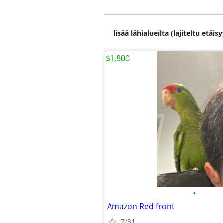
lisää lähialueilta (lajiteltu etä
$1,800
•
Amazon Red front
7/31