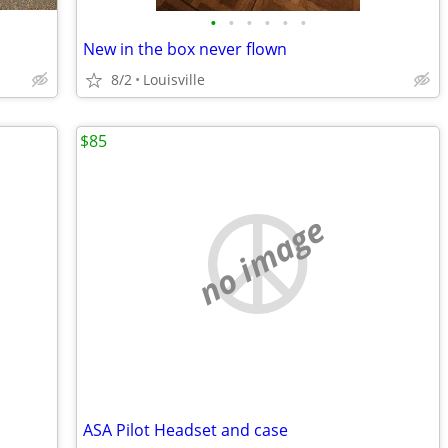
•
•
•
•
•
•
New in the box never flown
8/2
Louisville
$85
no image
ASA Pilot Headset and case