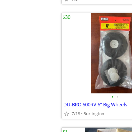
$30
•
•
DU-BRO 600RV 6” Big Wheels
7/18
Burlington
$1