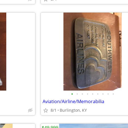
•
•
•
•
•
•
•
•
•
Aviation/Airline/Memorabilia
8/1
Burlington, KY
$49,999