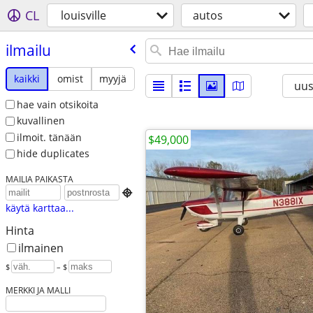
CL
louisville
autos
ilmailu
kaikki
omist
myyjä
uus
hae vain otsikoita
kuvallinen
ilmoit. tänään
$49,000
hide duplicates
MAILIA PAIKASTA

käytä karttaa...
Hinta
ilmainen
$
– $
MERKKI JA MALLI