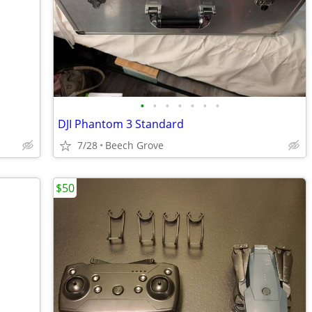
•
•
•
•
•
•
•
DJI Phantom 3 Standard
7/28
Beech Grove
$50