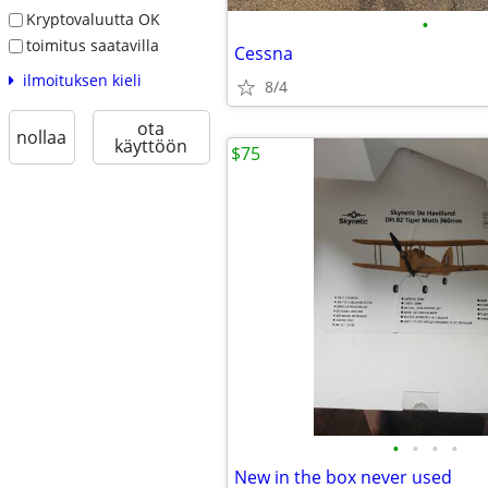
Kryptovaluutta OK
•
toimitus saatavilla
Cessna
ilmoituksen kieli
8/4
ota
nollaa
käyttöön
$75
•
•
•
•
New in the box never used