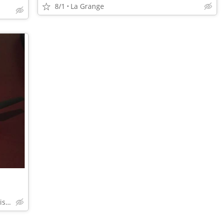
8/1
La Grange
Crescent Hill Neighborhood in Louisville