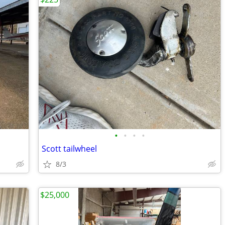
•
•
•
•
Scott tailwheel
8/3
$25,000