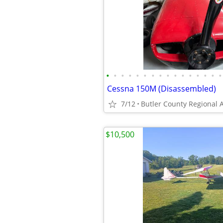
•
•
•
•
•
•
•
•
•
•
•
•
•
•
•
•
Cessna 150M (Disassembled)
7/12
Butler County Regional A
$10,500