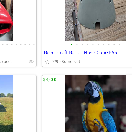
•
•
•
•
•
•
•
•
•
•
•
•
•
•
•
•
•
•
Beechcraft Baron Nose Cone E55
irport
7/9
Somerset
$3,000