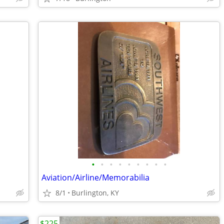
•
•
•
•
•
•
•
•
•
Aviation/Airline/Memorabilia
8/1
Burlington, KY
$225