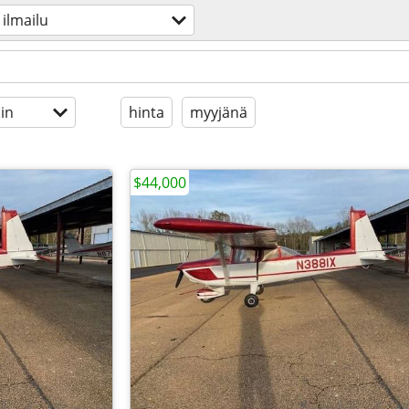
ilmailu
in
hinta
myyjänä
$44,000