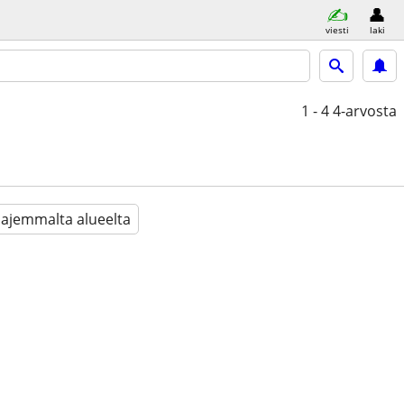
viesti
laki
1 - 4
4-arvosta
aajemmalta alueelta