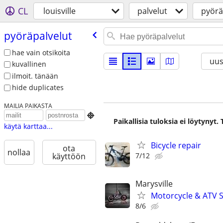
CL
louisville
palvelut
pyörä
pyöräpalvelut
hae vain otsikoita
uus
kuvallinen
ilmoit. tänään
hide duplicates
MAILIA PAIKASTA

Paikallisia tuloksia ei löytynyt
käytä karttaa...
Bicycle repair
ota
nollaa
7/12
käyttöön
Marysville
Motorcycle & ATV S
8/6