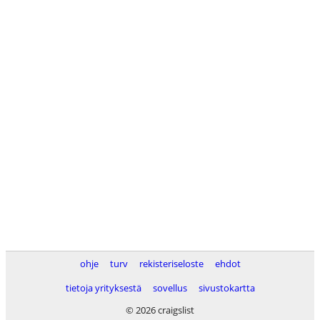
ohje
turv
rekisteriseloste
ehdot
tietoja yrityksestä
sovellus
sivustokartta
© 2026 craigslist