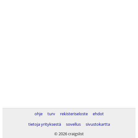
ohje
turv
rekisteriseloste
ehdot
tietoja yrityksestä
sovellus
sivustokartta
© 2026 craigslist