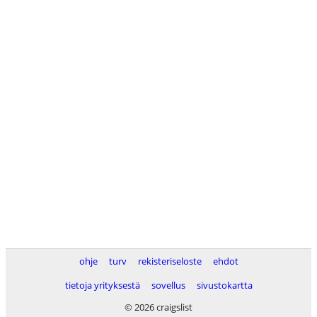
ohje
turv
rekisteriseloste
ehdot
tietoja yrityksestä
sovellus
sivustokartta
© 2026 craigslist