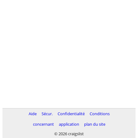
Aide
Sécur.
Confidentialité
Conditions
concernant
application
plan du site
© 2026 craigslist