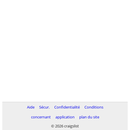
Aide
Sécur.
Confidentialité
Conditions
concernant
application
plan du site
© 2026 craigslist