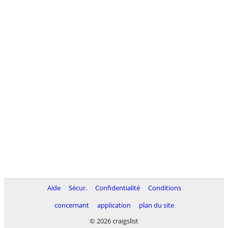
Aide
Sécur.
Confidentialité
Conditions
concernant
application
plan du site
© 2026 craigslist