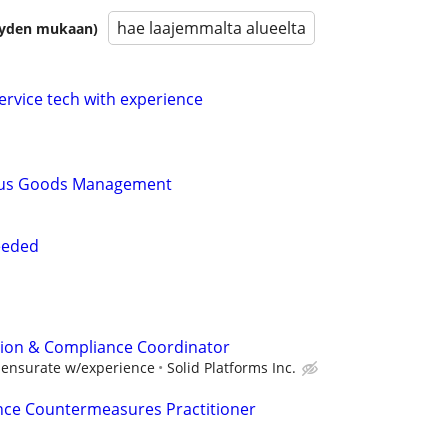
hae laajemmalta alueelta
isyyden mukaan)
ervice tech with experience
us Goods Management
eeded
ation & Compliance Coordinator
mensurate w/experience
Solid Platforms Inc.
ance Countermeasures Practitioner