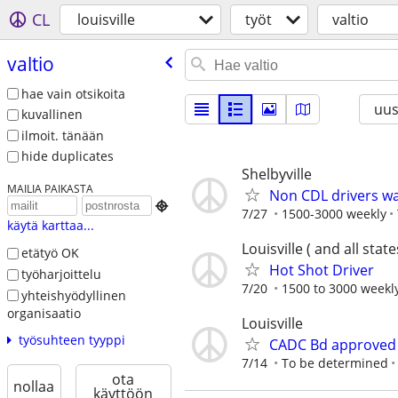
CL
louisville
työt
valtio
valtio
hae vain otsikoita
uus
kuvallinen
ilmoit. tänään
hide duplicates
Shelbyville
MAILIA PAIKASTA
Non CDL drivers w

7/27
1500-3000 weekly
käytä karttaa...
Louisville ( and all state
etätyö OK
Hot Shot Driver
työharjoittelu
7/20
1500 to 3000 weekly
yhteishyödyllinen
organisaatio
Louisville
työsuhteen tyyppi
CADC Bd approved 
7/14
To be determined
ota
nollaa
käyttöön