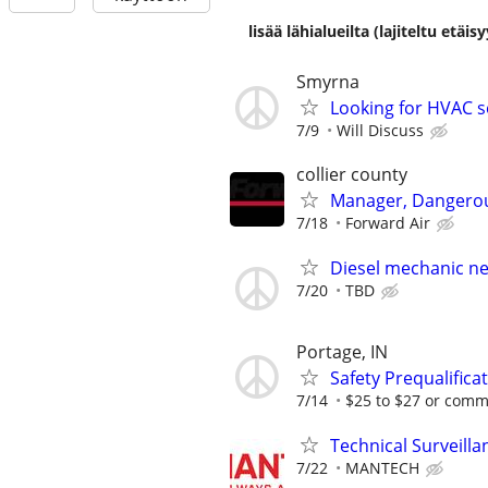
lisää lähialueilta (lajiteltu etä
Smyrna
Looking for HVAC s
7/9
Will Discuss
collier county
Manager, Dangero
7/18
Forward Air
Diesel mechanic n
7/20
TBD
Portage, IN
Safety Prequalific
7/14
$25 to $27 or com
Technical Surveill
7/22
MANTECH