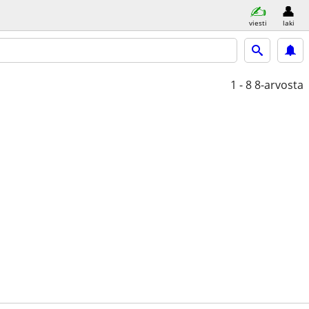
viesti
laki
1 - 8
8-arvosta