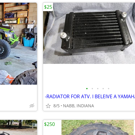
$25
•
•
•
•
•
8/5
NABB, INDIANA
$250