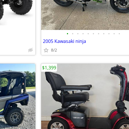
•
•
•
•
•
•
•
•
•
•
•
2005 Kawasaki ninja
8/2
$1,399