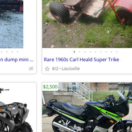
•
•
•
•
•
•
•
•
•
•
•
•
•
new Changli Coco Outdoorsman dump mini truck
Rare 1960s Carl Heald Super Trike
8/2
Louisville
$2,500