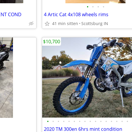
•
•
•
•
LENT COND
4 Artic Cat 4x108 wheels rims
41 min sitten
Scottsburg IN
$10,700
•
•
•
•
•
•
•
•
•
•
•
•
•
•
•
•
2020 TM 300en 6hrs mint condition