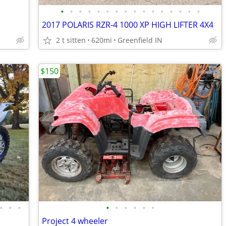
•
•
•
•
•
•
•
•
•
•
•
•
•
•
•
•
2017 POLARIS RZR-4 1000 XP HIGH LIFTER 4X4
2 t sitten
620mi
Greenfield IN
$150
•
•
•
•
•
•
•
•
•
Project 4 wheeler