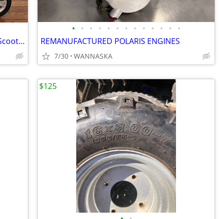
•
•
•
•
•
•
•
•
•
•
•
•
•
PRIDE Victory Mobility 4-Wheel Electric Scooter (Great Condition)
REMANUFACTURED POLARIS ENGINES
7/30
WANNASKA
$125
•
•