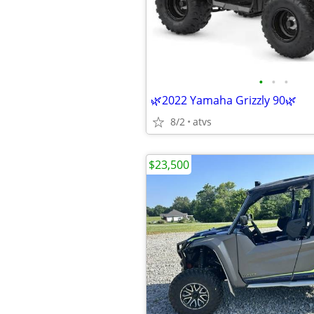
•
•
•
🌿2022 Yamaha Grizzly 90🌿
8/2
atvs
$23,500