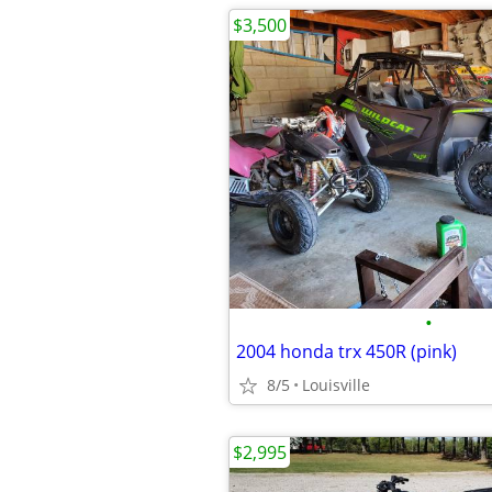
$3,500
•
2004 honda trx 450R (pink)
8/5
Louisville
$2,995