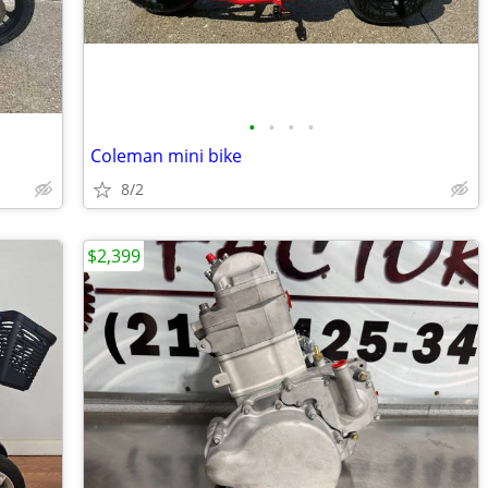
•
•
•
•
Coleman mini bike
8/2
$2,399