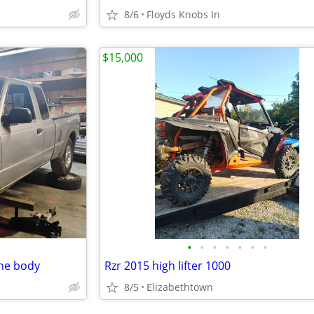
8/6
Floyds Knobs In
$15,000
•
•
•
•
•
•
•
the body
Rzr 2015 high lifter 1000
8/5
Elizabethtown