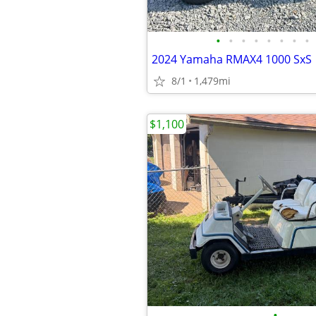
•
•
•
•
•
•
•
•
2024 Yamaha RMAX4 1000 SxS
8/1
1,479mi
$1,100
•