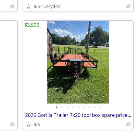
8/5
Corydon
$3,500
•
•
•
•
•
•
•
•
•
2026 Gorilla Trailer 7x20 tool box spare price is set no trades
8/5