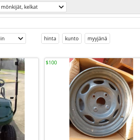
mönkijät, kelkat
in
hinta
kunto
myyjänä
$100