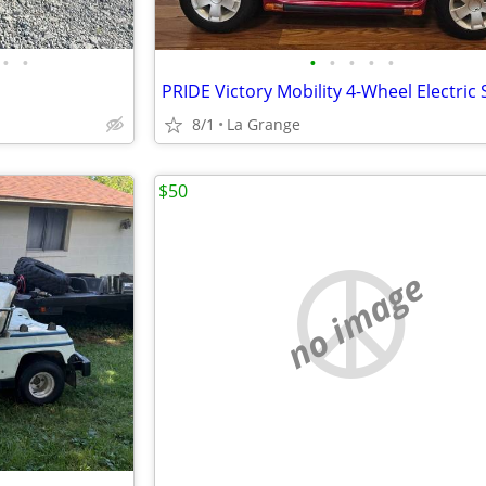
•
•
•
•
•
•
•
8/1
La Grange
$50
no image