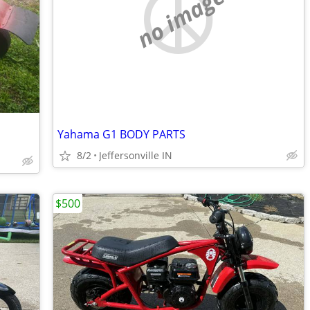
no image
Yahama G1 BODY PARTS
8/2
Jeffersonville IN
$500