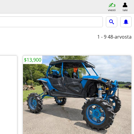
viesti
laki
1 - 9
48-arvosta
$13,900