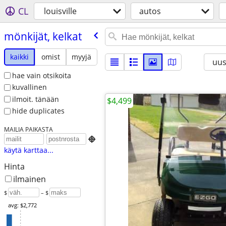
CL
louisville
autos
mönkijät, kelkat
kaikki
omist
myyjä
uus
hae vain otsikoita
kuvallinen
ilmoit. tänään
$4,499
hide duplicates
MAILIA PAIKASTA

käytä karttaa...
Hinta
ilmainen
$
– $
avg: $2,772