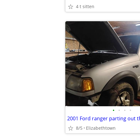
4 t sitten
•
•
•
•
2001 Ford ranger parting out 
8/5
Elizabethtown