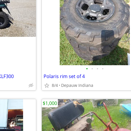
•
•
•
•
KLF300
Polaris rim set of 4
8/4
Depauw Indiana
$1,000