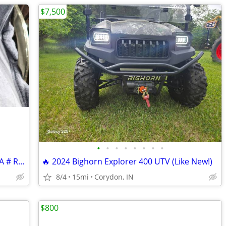
$7,500
•
•
•
•
•
•
•
•
-RADIATOR FOR ATV. I BELEIVE A YAMAHA # RS-5294
🔥 2024 Bighorn Explorer 400 UTV (Like New!)
8/4
15mi
Corydon, IN
$800