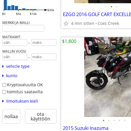
•
•
$30k
EZGO 2016 GOLF CART EXCEL
$0
$5k
$10k
MERKKI JA MALLI
4 min sitten
Coxs Creek
MATKAMIT.
$1,800
-
MALLIN VUOSI
-
vehicle type
kunto
Kryptovaluutta OK
toimitus saatavilla
ilmoituksen kieli
ota
nollaa
käyttöön
•
•
•
•
•
2015 Suzuki Inazuma