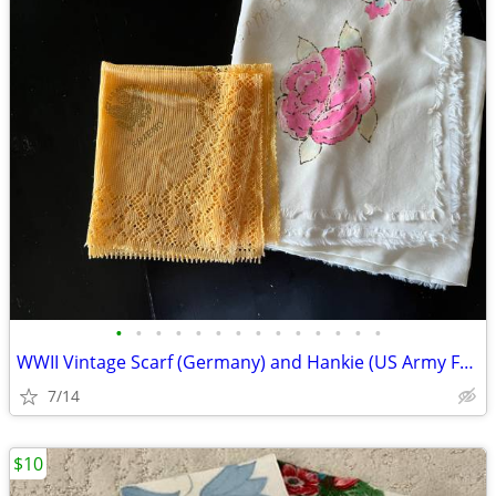
•
•
•
•
•
•
•
•
•
•
•
•
•
•
WWII Vintage Scarf (Germany) and Hankie (US Army Friend)
7/14
$10