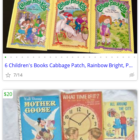
•
•
•
•
•
•
•
•
•
•
•
•
•
•
•
•
•
•
•
•
•
•
•
•
6 Children's Books Cabbage Patch, Rainbow Bright, Pound Puppy CareBear
7/14
$20