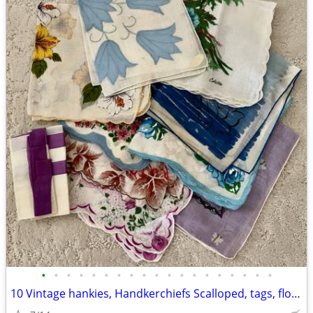
•
•
•
•
•
•
•
•
•
•
•
•
•
•
•
•
•
•
•
10 Vintage hankies, Handkerchiefs Scalloped, tags, floral, Colette