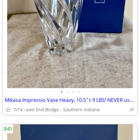
•
•
•
•
Mikasa Impressio Vase Heavy, 10.5" t 9 LBS! NEVER used In box
7/14
east End Bridge - Southern Indiana
$40