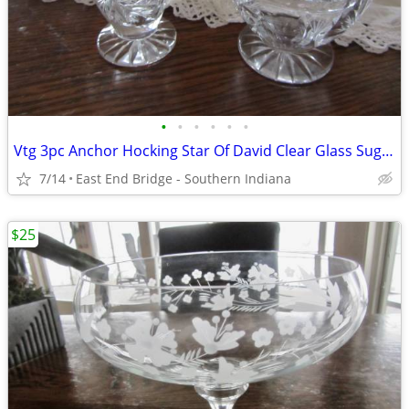
•
•
•
•
•
•
Vtg 3pc Anchor Hocking Star Of David Clear Glass Sugar And Creamer
7/14
East End Bridge - Southern Indiana
$25