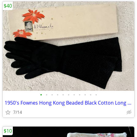
$40
•
•
•
•
•
•
•
•
•
•
•
1950's Fownes Hong Kong Beaded Black Cotton Long Gloves 7.5 Mint NEW
7/14
$10