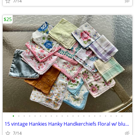
7/14
$25
•
•
•
•
•
•
•
•
•
•
•
•
•
•
•
•
•
•
•
•
•
15 vintage Hankies Hanky Handkerchiefs Floral w/ blue travel case
7/14