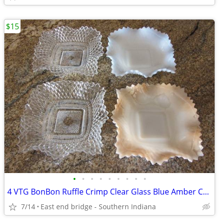
$15
•
•
•
•
•
•
•
•
•
4 VTG BonBon Ruffle Crimp Clear Glass Blue Amber Candy Dishes Bowls
7/14
East end bridge - Southern Indiana