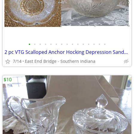
•
•
•
•
•
•
•
•
•
•
•
•
•
•
•
2 pc VTG Scalloped Anchor Hocking Depression Sandwich Glass Bowls
7/14
East End Bridge - Southern Indiana
$10