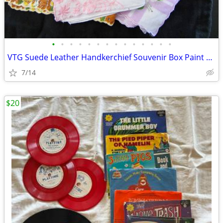
•
•
•
•
•
•
•
•
•
•
•
•
•
•
VTG Suede Leather Handkerchief Souvenir Box Paint SanFran CA 4 Hankies
7/14
$20