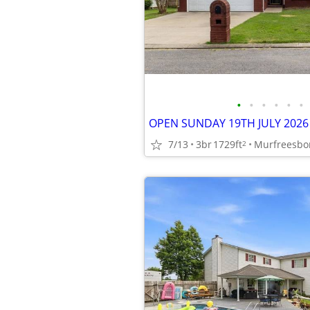
•
•
•
•
•
•
7/13
3br
1729ft
Murfreesbo
2