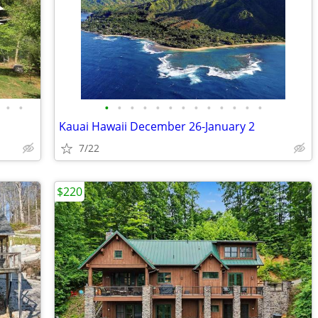
•
•
•
•
•
•
•
•
•
•
•
•
•
•
•
Kauai Hawaii December 26-January 2
7/22
$220