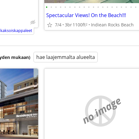
•
•
•
•
•
•
•
•
•
•
•
•
•
•
•
•
•
•
•
•
Spectacular Views! On the Beach!!!
7/4
3br
1100ft
Indiean Rocks Beach
2
 kaksoiskappaleet
hae laajemmalta alueelta
isyyden mukaan)
no image