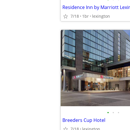
7/18
1br
lexington
•
•
•
Breeders Cup Hotel
7/18
lexington