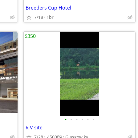
Breeders Cup Hotel
7/18
1br
$350
•
•
•
•
•
•
R V site
7/28
4500ft
Glasgow ky
2