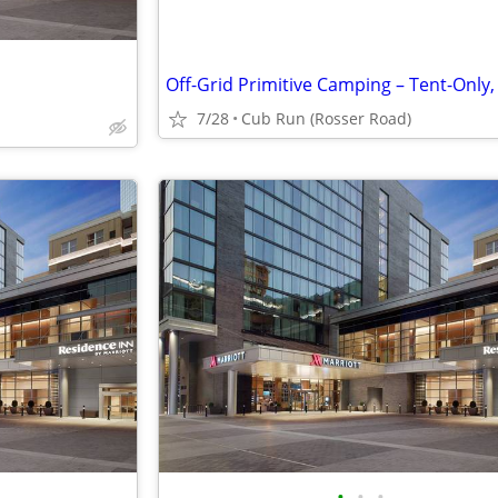
7/28
Cub Run (Rosser Road)
•
•
•