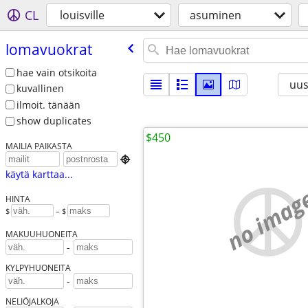
CL
louisville
asuminen
lomavuokrat
hae vain otsikoita
uus
kuvallinen
ilmoit. tänään
show duplicates
$450
MAILIA PAIKASTA

käytä karttaa...
no imag
HINTA
$
– $
MAKUUHUONEITA
-
KYLPYHUONEITA
-
NELIÖJALKOJA