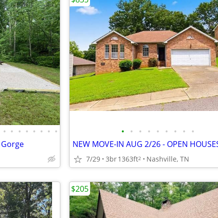
•
•
•
•
•
•
•
•
•
•
•
•
•
•
•
•
•
r Gorge
7/29
3br
1363ft
Nashville, TN
2
$205