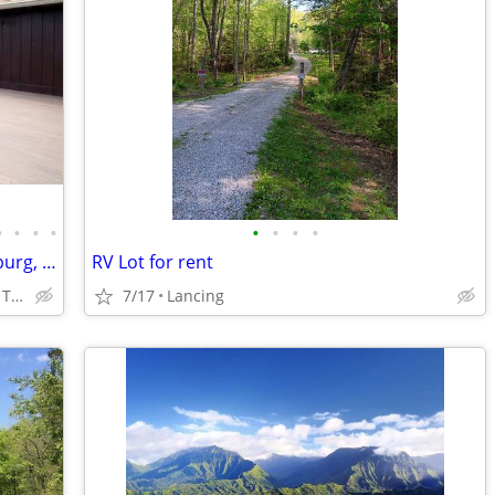
•
•
•
•
•
•
•
•
A Fantastic family chalet cabin in Gatlinburg, close to everything.
RV Lot for rent
823 E Foothills Dr Gatlinburg, TN 37738
7/17
Lancing