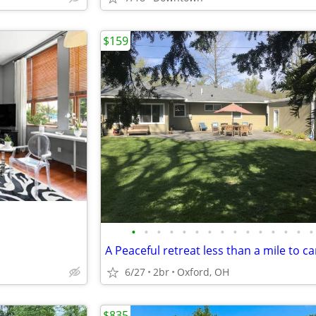
$159
•
•
•
•
•
•
•
•
•
•
•
•
•
•
•
6/27
2br
Oxford, OH
$835