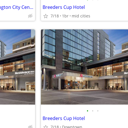
Residence Inn by Marriott Lexington City Center
Breeders Cup Hotel
7/18
1br
mid cities
•
•
•
Breeders Cup Hotel
7/18
Downtown