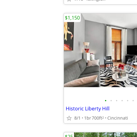
$1,150
•
•
•
•
•
•
Historic Liberty Hill
8/1
1br
700ft
Cincinnati
2
$25