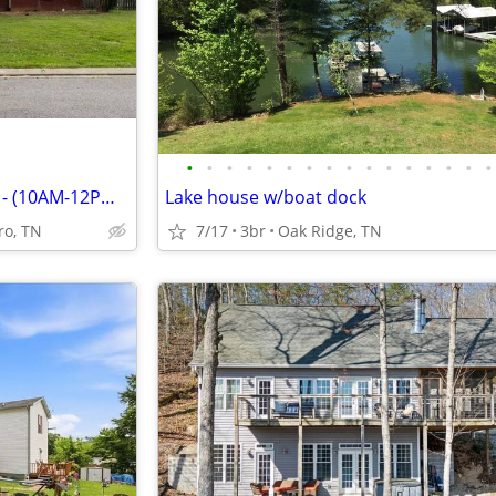
•
•
•
•
•
•
•
•
•
•
•
•
•
•
•
•
OPEN SUNDAY 19TH JULY 2026 - (10AM-12PM).OPEN SUNDAY 19TH JULY 2026 -
Lake house w/boat dock
ro, TN
7/17
3br
Oak Ridge, TN