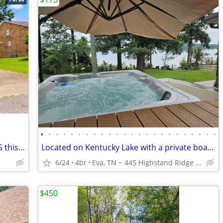
•
•
•
•
•
•
•
•
•
•
•
•
•
•
•
•
•
•
•
•
•
•
•
•
NEW MOVE-IN AUG 2/26 - OPEN HOUSES this Sat 11-1, Sun 1-3
Located on Kentucky Lake with a private boat launch and dock
6/24
4br
Eva, TN ~ 445 Highstand Ridge Rd
$450