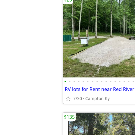
•
•
•
•
•
•
•
•
•
•
•
•
•
•
•
•
RV lots for Rent near Red Rive
7/30
Campton Ky
$135