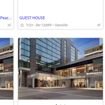
Off-Grid Primitive Camping – Tent-Only, Peace & Stargazing in Cub Run,
GUEST HOUSE
7/23
2br
1200ft
Danville
2
•
•
•