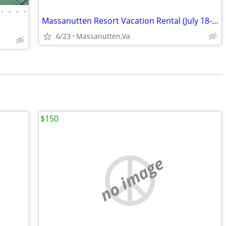
•
•
•
•
Massanutten Resort Vacation Rental (July 18-25 2026)
6/23
Massanutten,Va
$150
no image