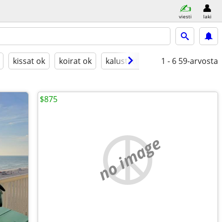
viesti
laki
kissat ok
koirat ok
kalustettu
1 - 6
59-arvosta
$875
no image