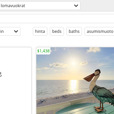
lomavuokrat
in
hinta
beds
baths
asumismuoto
$1,438
e