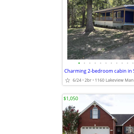
•
•
•
•
•
•
•
•
•
•
•
Charming 2-bedroom cabin in S
6/24
2br
$1,050