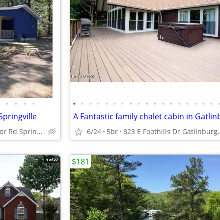
•
•
•
•
•
•
•
•
•
•
•
•
•
•
•
•
•
•
•
•
•
•
pringville
1160 Lakeview Manor Rd Springville, TN 38256
6/24
5br
$181