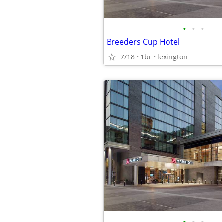
•
•
•
Breeders Cup Hotel
7/18
1br
lexington
•
•
•