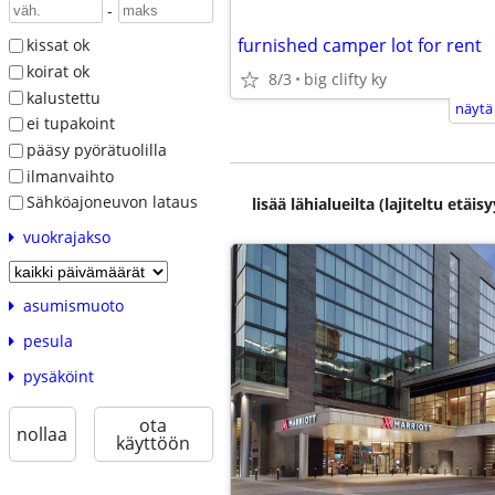
-
furnished camper lot for rent
kissat ok
koirat ok
8/3
big clifty ky
kalustettu
näytä
ei tupakoint
pääsy pyörätuolilla
ilmanvaihto
Sähköajoneuvon lataus
lisää lähialueilta (lajiteltu etä
vuokrajakso
asumismuoto
pesula
pysäköint
ota
nollaa
käyttöön