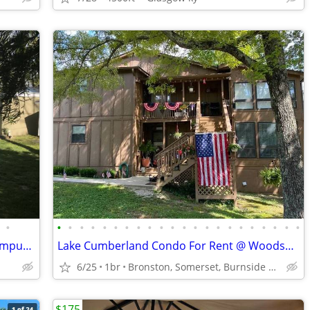
•
•
•
•
•
•
•
•
•
•
•
•
•
•
•
•
•
•
•
•
•
•
•
A Peaceful retreat less than a mile to campus and uptown oxford!!
Lake Cumberland Condo For Rent @ Woodson Bend Resort
6/25
1br
Bronston, Somerset, Burnside Area
$175