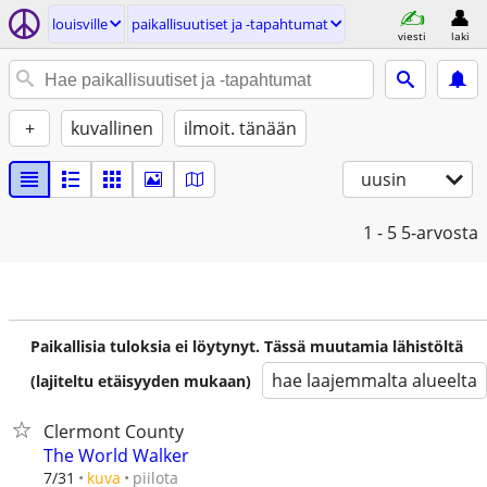
louisville
paikallisuutiset ja -tapahtumat
viesti
laki
+
kuvallinen
ilmoit. tänään
uusin
1 - 5
5-arvosta
Paikallisia tuloksia ei löytynyt. Tässä muutamia lähistöltä
hae laajemmalta alueelta
(lajiteltu etäisyyden mukaan)
Clermont County
The World Walker
piilota
7/31
kuva