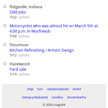
Ridgeville, Indiana
Odd jobs
piilota
7/22
Motorcyclist who was almost hit on March 5th at
6:00 p.m. in Murfreesb
piilota
7/30
Flossmoor
Kitchen Refinishing / Artistic Design
piilota
7/12
Hazelwood
Yard sale
piilota
7/19
ohje
turv
rekisteriseloste
ehdot
tietoja yrityksestä
sovellus
sivustokartta
© 2026 craigslist